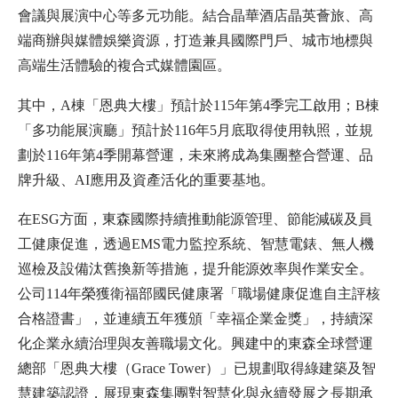
會議與展演中心等多元功能。結合晶華酒店晶英薈旅、高
端商辦與媒體娛樂資源，打造兼具國際門戶、城市地標與
高端生活體驗的複合式媒體園區。
其中，A棟「恩典大樓」預計於115年第4季完工啟用；B棟
「多功能展演廳」預計於116年5月底取得使用執照，並規
劃於116年第4季開幕營運，未來將成為集團整合營運、品
牌升級、AI應用及資產活化的重要基地。
在ESG方面，東森國際持續推動能源管理、節能減碳及員
工健康促進，透過EMS電力監控系統、智慧電錶、無人機
巡檢及設備汰舊換新等措施，提升能源效率與作業安全。
公司114年榮獲衛福部國民健康署「職場健康促進自主評核
合格證書」，並連續五年獲頒「幸福企業金獎」，持續深
化企業永續治理與友善職場文化。興建中的東森全球營運
總部「恩典大樓（Grace Tower）」已規劃取得綠建築及智
慧建築認證，展現東森集團對智慧化與永續發展之長期承