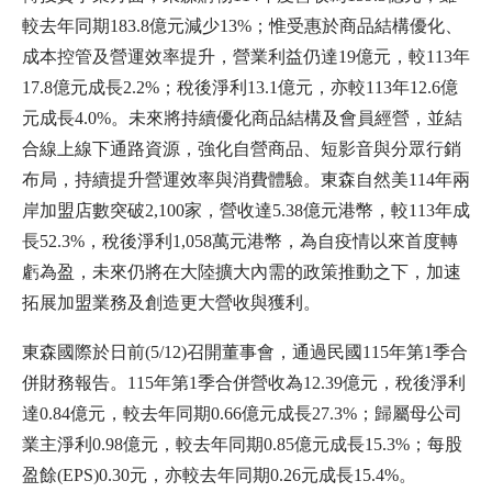
較去年同期183.8億元減少13%；惟受惠於商品結構優化、
成本控管及營運效率提升，營業利益仍達19億元，較113年
17.8億元成長2.2%；稅後淨利13.1億元，亦較113年12.6億
元成長4.0%。未來將持續優化商品結構及會員經營，並結
合線上線下通路資源，強化自營商品、短影音與分眾行銷
布局，持續提升營運效率與消費體驗。東森自然美114年兩
岸加盟店數突破2,100家，營收達5.38億元港幣，較113年成
長52.3%，稅後淨利1,058萬元港幣，為自疫情以來首度轉
虧為盈，未來仍將在大陸擴大內需的政策推動之下，加速
拓展加盟業務及創造更大營收與獲利。
東森國際於日前(5/12)召開董事會，通過民國115年第1季合
併財務報告。115年第1季合併營收為12.39億元，稅後淨利
達0.84億元，較去年同期0.66億元成長27.3%；歸屬母公司
業主淨利0.98億元，較去年同期0.85億元成長15.3%；每股
盈餘(EPS)0.30元，亦較去年同期0.26元成長15.4%。