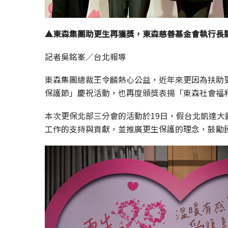
▲東森集團助更生再獲獎，東森慈善基金會執行長
記者吳銘峯／台北報導
東森集團總裁王令麟熱心公益，近年來更因為扶助更
保護節」慶祝活動，也再度頒獎表揚「東森社會福
本次更保北部三分會的活動於19日，假台北凱達大
工作的支持與貢獻，並推廣更生保護的理念，鼓勵