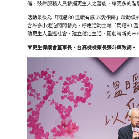
礎，鼓舞服務人員發掘更生人之潛能，讓更多的階
活動最後為「閃耀 80 溫暖有感 以愛復歸」啟動
含許多小燈泡閃閃發光，呼應活動主軸「閃耀80 
助更生人重返社會，建立穩定生活，開創嶄新的未
▼更生保護會董事長、台高檢檢察長張斗輝致詞。