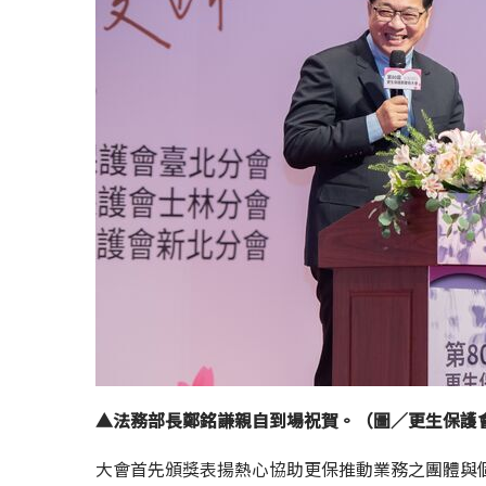
▲法務部長鄭銘謙親自到場祝賀。（圖／更生保護
大會首先頒獎表揚熱心協助更保推動業務之團體與