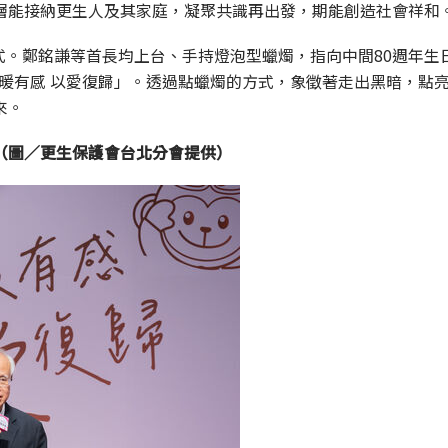
層能接納更生人及其家庭，凝聚共識再出發，期能創造社會祥和
儀式。鄭銘謙等首長均上台、手持燈泡型蠟燭，指向中間80週年生
溫暖有感 以愛復歸」。透過點蠟燭的方式，象徵著走出黑暗，點
來。
（圖／更生保護會台北分會提供）