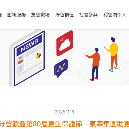
理
創新服務
友善職場
綠色價值
社會參與
利害關係人
2025.11.19
分會歡慶第80屆更生保護節 東森集團助